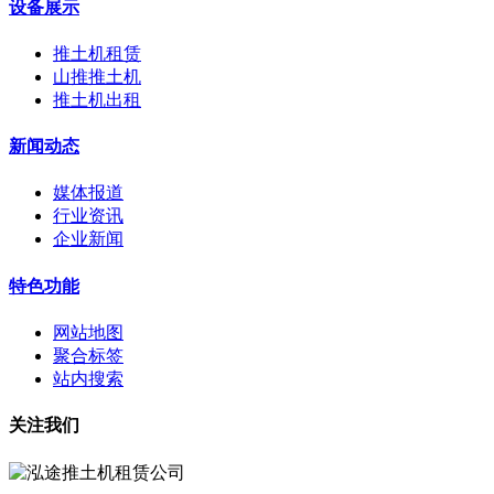
设备展示
推土机租赁
山推推土机
推土机出租
新闻动态
媒体报道
行业资讯
企业新闻
特色功能
网站地图
聚合标签
站内搜索
关注我们