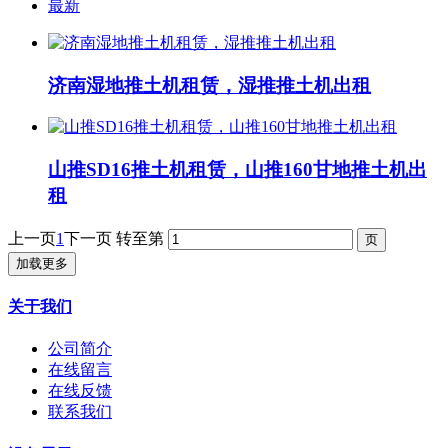
最新
济南湿地推土机租赁，湿推推土机出租
山推SD16推土机租赁，山推160甘地推土机出
租
上一页
1
下一页
转至第
加载更多
关于我们
公司简介
在线留言
在线反馈
联系我们