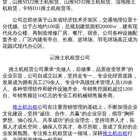
赁，山推SD22推土机租赁、山推SD32推土机租赁、湿地推土
机租赁，卡特D11推土机租赁等。
公司总部坐落于山东省经济技术开发区，交通地理位置十
分优越。位于占地约100亩，总规划建筑面积20000㎡，建有现
代化办公楼、再制造维修厂房、餐厅、宿舍。公司各种设施配
套齐全，厂区内建有亭台、长廊、篮球场、羽毛球场真正成为
花园式现代办公区。
推土机租赁公司秉承“先做人，后做事，品质改变世界”的
企业宗旨，公司自成立以来，坚持走专一、专业化经营道路，
发展成为拥有员工270余人、专业中高级技术管理人员120余
人、各种管理软件和硬件设施齐全、年销售挖掘机超过1200
台、年销售额近10亿元的专业工程机械销售服务商。
推土机出租
公司在注重营销管理的基础上，不断加强企业
文化建设，坚持"诚信、合作、共赢"的企业宗旨，倡导"胸怀
梦想、倾心投入、共享成功"的企业理念，坚持培养人才，拓
展人才成长空间，确保人尽其才、各尽所能，形成了良好的企
业发展氛围。专注推土机租赁这一领域，深耕
推土机出租
行
业，为国家基建做一份贡献。